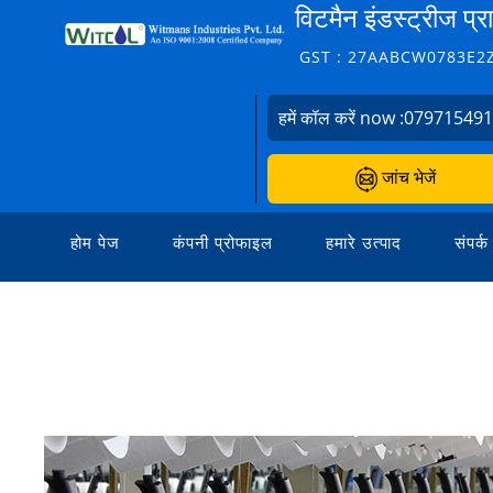
विटमैन इंडस्ट्रीज प्
GST : 27AABCW0783E2
हमें कॉल करें now :
07971549
जांच भेजें
होम पेज
कंपनी प्रोफाइल
हमारे उत्पाद
संपर्क