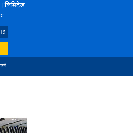
रा।लिमिटेड
ZC
113
 करें